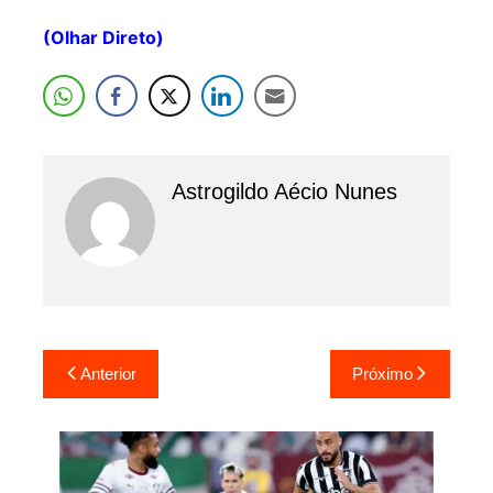
(Olhar Direto)
Astrogildo Aécio Nunes
Navegação
Anterior
Próximo
de
Post