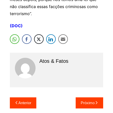
não classifica essas facções criminosas como
terrorismo”.
(DOC)
Atos & Fatos
Navegação
Anterior
Próximo
de