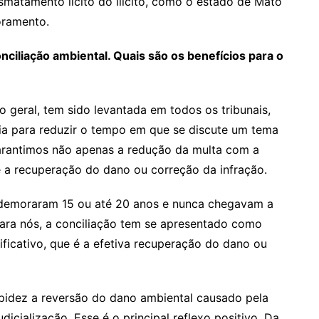
atamento lícito do ilícito, como o estado de Mato
oramento.
nciliação ambiental. Quais são os benefícios para o
 geral, tem sido levantada em todos os tribunais,
ia para reduzir o tempo em que se discute um tema
arantimos não apenas a redução da multa com a
 a recuperação do dano ou correção da infração.
 demoraram 15 ou até 20 anos e nunca chegavam a
para nós, a conciliação tem se apresentado como
ificativo, que é a efetiva recuperação do dano ou
idez a reversão do dano ambiental causado pela
dicialização. Esse é o principal reflexo positivo. Da