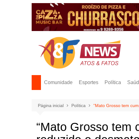
Ir
para
o
conteúdo
Comunidade
Esportes
Política
Saúd
Página inicial
Política
“Mato Grosso tem cumpr
“Mato Grosso tem c