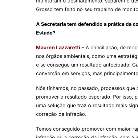
monitoram o desmatamento, separem o desm
Grosso tem feito no seu trabalho de monit
A Secretaria tem defendido a prática da co
Estado?
Mauren Lazzaretti
–
A conciliação, de modo
nos órgãos ambientais, como uma estratég
e se consegue um resultado antecipado. G
conversão em serviços, mas principalmente
Nós tínhamos, no passado, processos que
promover o resultado esperado. Por isso, 
uma solução que traz o resultado mais sign
correção da infração.
Temos conseguido promover com maior rap
infração ou a correção da infração, sem a ju