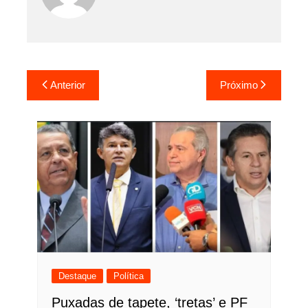
Navegação
Anterior
Próximo
de
Post
Destaque
Política
Puxadas de tapete, ‘tretas’ e PF