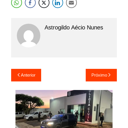
Astrogildo Aécio Nunes
Navegação
Anterior
Próximo
de
Post