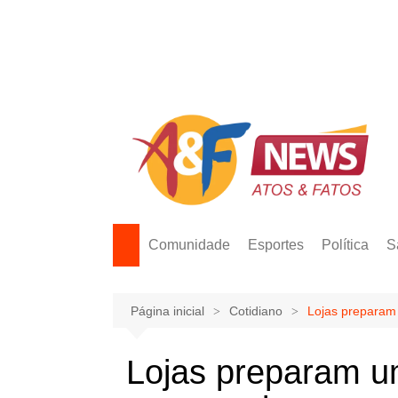
Ir
para
o
conteúdo
Comunidade
Esportes
Política
S
Página inicial
Cotidiano
Lojas preparam 
Lojas preparam um