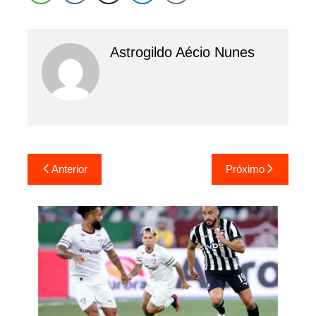
Astrogildo Aécio Nunes
Navegação
Anterior
Próximo
de
Post