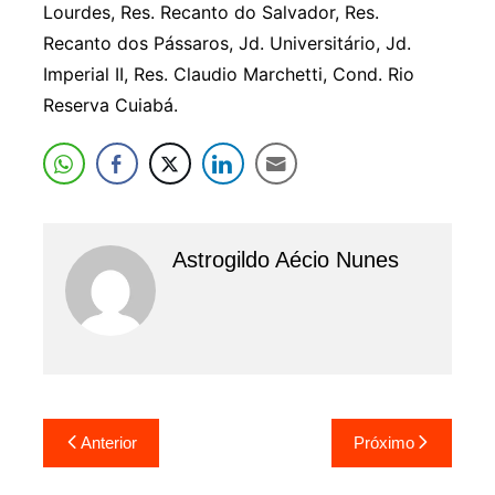
Lourdes, Res. Recanto do Salvador, Res.
Recanto dos Pássaros, Jd. Universitário, Jd.
Imperial II, Res. Claudio Marchetti, Cond. Rio
Reserva Cuiabá.
Astrogildo Aécio Nunes
Navegação
Anterior
Próximo
de