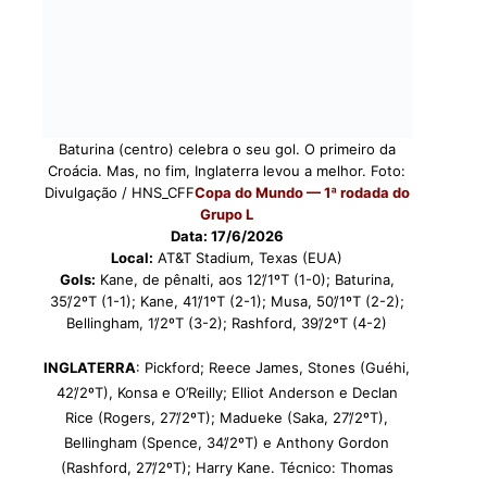
Baturina (centro) celebra o seu gol. O primeiro da
Croácia. Mas, no fim, Inglaterra levou a melhor. Foto:
Divulgação / HNS_CFF
Copa do Mundo — 1ª rodada do
Grupo L
Data: 17/6/2026
Local:
AT&T Stadium, Texas (EUA)
Gols:
Kane, de pênalti, aos 12’/1ºT (1-0); Baturina,
35’/2ºT (1-1); Kane, 41’/1ºT (2-1); Musa, 50’/1ºT (2-2);
Bellingham, 1’/2ºT (3-2); Rashford, 39’/2ºT (4-2)
INGLATERRA
: Pickford; Reece James, Stones (Guéhi,
42’/2ºT), Konsa e O’Reilly; Elliot Anderson e Declan
Rice (Rogers, 27’/2ºT); Madueke (Saka, 27’/2ºT),
Bellingham (Spence, 34’/2ºT) e Anthony Gordon
(Rashford, 27’/2ºT); Harry Kane. Técnico: Thomas