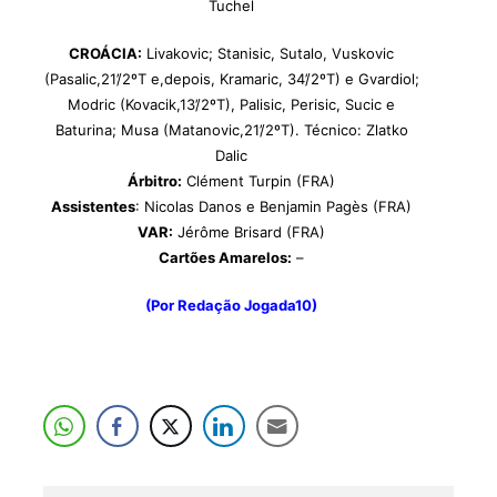
Tuchel
CROÁCIA:
Livakovic; Stanisic, Sutalo, Vuskovic
(Pasalic,21’/2ºT e,depois, Kramaric, 34’/2ºT) e Gvardiol;
Modric (Kovacik,13’/2ºT), Palisic, Perisic, Sucic e
Baturina; Musa (Matanovic,21’/2ºT). Técnico: Zlatko
Dalic
Árbitro:
Clément Turpin (FRA)
Assistentes
: Nicolas Danos e Benjamin Pagès (FRA)
VAR:
Jérôme Brisard (FRA)
Cartões Amarelos:
–
(Por Redação Jogada10)