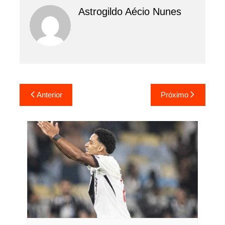
Astrogildo Aécio Nunes
Navegação
Anterior
Próximo
de
Post