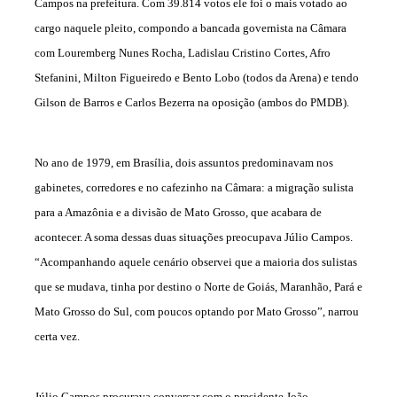
Campos na prefeitura. Com 39.814 votos ele foi o mais votado ao
cargo naquele pleito, compondo a bancada governista na Câmara
com Louremberg Nunes Rocha, Ladislau Cristino Cortes, Afro
Stefanini, Milton Figueiredo e Bento Lobo (todos da Arena) e tendo
Gilson de Barros e Carlos Bezerra na oposição (ambos do PMDB).
No ano de 1979, em Brasília, dois assuntos predominavam nos
gabinetes, corredores e no cafezinho na Câmara: a migração sulista
para a Amazônia e a divisão de Mato Grosso, que acabara de
acontecer. A soma dessas duas situações preocupava Júlio Campos.
“Acompanhando aquele cenário observei que a maioria dos sulistas
que se mudava, tinha por destino o Norte de Goiás, Maranhão, Pará e
Mato Grosso do Sul, com poucos optando por Mato Grosso”, narrou
certa vez.
Júlio Campos procurava conversar com o presidente João