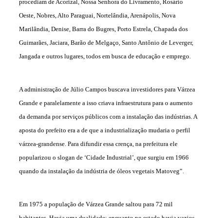
procediam de Acorizal, Nossa Senhora do Livramento, Rosário
Oeste, Nobres, Alto Paraguai, Nortelândia, Arenápolis, Nova
Marilândia, Denise, Barra do Bugres, Porto Estrela, Chapada dos
Guimarães, Jaciara, Barão de Melgaço, Santo Antônio de Leverger,
Jangada e outros lugares, todos em busca de educação e emprego.
A administração de Júlio Campos buscava investidores para Várzea
Grande e paralelamente a isso criava infraestrutura para o aumento
da demanda por serviços públicos com a instalação das indústrias. A
aposta do prefeito era a de que a industrialização mudaria o perfil
várzea-grandense. Para difundir essa crença, na prefeitura ele
popularizou o slogan de ‘Cidade Industrial’, que surgiu em 1966
quando da instalação da indústria de óleos vegetais Matoveg”.
Em 1975 a população de Várzea Grande saltou para 72 mil
habitantes. Havia uma dualidade: enquanto no estado havia vazios