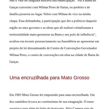
isso o Vale do Araguaia buscava sua emancipação. “Fui à Barra do
Garças conversei com Wilmar Peres de Farias, ex-prefeito e de
família pioneira no lugar. Voltei com Wilmar de vice na minha
chapa. Essa dobradinha, a participação que dei a políticos daquela
região no meu governo e as obras que ali realizei cristalizaram a
territorialidade mato-grossense na Barra e seu polo de influência”,
avaliou em recente pronunciamento na Assembleia ao apresentar um
projeto de lei denominando de Centro de Convenções Governador
Wilmar Peres, o centro de convenções em obra na cidade de Barra do
Garças.
Uma encruzilhada para Mato Grosso
Em 1983 Mato Grosso foi empurrado para uma encruzilhada. Um
dos caminhos levava ao continuísmo de sua estagnação. O outro
apontava para além da linha do horizonte. Júlio Campos saiu da