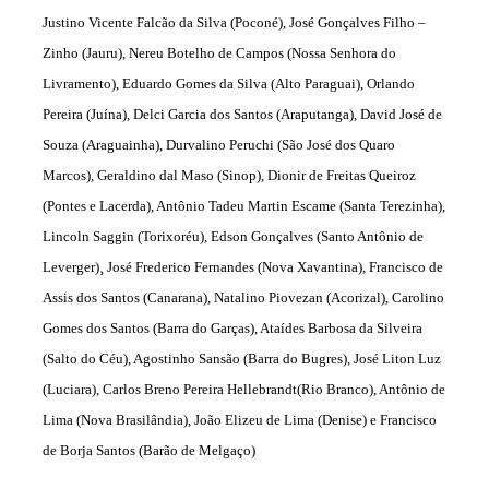
Justino Vicente Falcão da Silva (Poconé), José Gonçalves Filho –
Zinho (Jauru), Nereu Botelho de Campos (Nossa Senhora do
Livramento), Eduardo Gomes da Silva (Alto Paraguai), Orlando
Pereira (Juína), Delci Garcia dos Santos (Araputanga), David José de
Souza (Araguainha), Durvalino Peruchi (São José dos Quaro
Marcos), Geraldino dal Maso (Sinop), Dionir de Freitas Queiroz
(Pontes e Lacerda), Antônio Tadeu Martin Escame (Santa Terezinha),
Lincoln Saggin (Torixoréu), Edson Gonçalves (Santo Antônio de
Leverger)¸ José Frederico Fernandes (Nova Xavantina), Francisco de
Assis dos Santos (Canarana), Natalino Piovezan (Acorizal), Carolino
Gomes dos Santos (Barra do Garças), Ataídes Barbosa da Silveira
(Salto do Céu), Agostinho Sansão (Barra do Bugres), José Liton Luz
(Luciara), Carlos Breno Pereira Hellebrandt(Rio Branco), Antônio de
Lima (Nova Brasilândia), João Elizeu de Lima (Denise) e Francisco
de Borja Santos (Barão de Melgaço)