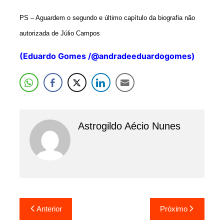
PS – Aguardem o segundo e último capítulo da biografia não
autorizada de Júlio Campos
(Eduardo Gomes /@andradeeduardogomes)
Astrogildo Aécio Nunes
Navegação
Anterior
Próximo
de