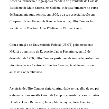
Antes da intimação e logo após o mandato de presidente da Casa do
Estudante de Mato Grosso, em Goiânia; e de sua formatura no curso
de Engenharia Agronômica, em 1969, e da sua especialização em
Cooperativismo, Economia Rural e Zootecnia, Júlio Campos foi
secretário de Viação e Obras Públicas de Várzea Grande.
Com a criação da Universidade Federal (UFMT) pelo presidente
Médici e o ministro da Educação, Jarbas Passarinho, em 10 de
dezembro de 1970, Júlio Campos participou da turma de professores
pioneiros do seu Centro de Ciências Agrárias; também ministrou
aulas de Cooperativismo.
A eleição de Júlio Campos daria continuidade ao trabalho de seu pai
e alegraria dona Amália Curvo de Campos, a matriarca, e seus irmãos
Doralice, Circe Bernadete, Juracy Maria, Jayme, João Francisco,
Ivete Maria, Benedito Paulo, Marilene Auxiliadora e Márcia