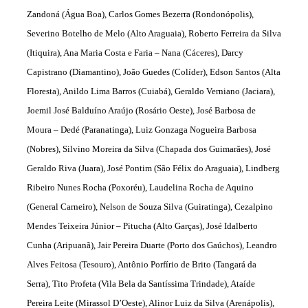
Zandoná (Água Boa), Carlos Gomes Bezerra (Rondonópolis),
Severino Botelho de Melo (Alto Araguaia), Roberto Ferreira da Silva
(Itiquira), Ana Maria Costa e Faria – Nana (Cáceres), Darcy
Capistrano (Diamantino), João Guedes (Colíder), Edson Santos (Alta
Floresta), Anildo Lima Barros (Cuiabá), Geraldo Verniano (Jaciara),
Joemil José Balduíno Araújo (Rosário Oeste), José Barbosa de
Moura – Dedé (Paranatinga), Luiz Gonzaga Nogueira Barbosa
(Nobres), Silvino Moreira da Silva (Chapada dos Guimarães), José
Geraldo Riva (Juara), José Pontim (São Félix do Araguaia), Lindberg
Ribeiro Nunes Rocha (Poxoréu), Laudelina Rocha de Aquino
(General Carneiro), Nelson de Souza Silva (Guiratinga), Cezalpino
Mendes Teixeira Júnior – Pitucha (Alto Garças), José Idalberto
Cunha (Aripuanã), Jair Pereira Duarte (Porto dos Gaúchos), Leandro
Alves Feitosa (Tesouro), Antônio Porfírio de Brito (Tangará da
Serra), Tito Profeta (Vila Bela da Santíssima Trindade), Ataíde
Pereira Leite (Mirassol D’Oeste), Alinor Luiz da Silva (Arenápolis),