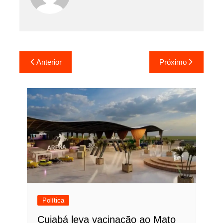
Navegação
Anterior
Próximo
de
Post
Política
Cuiabá leva vacinação ao Mato