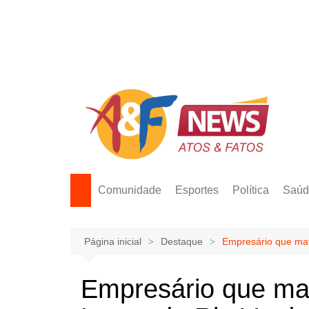
Ir
para
o
conteúdo
Comunidade
Esportes
Política
Saúd
Página inicial
Destaque
Empresário que mat
Empresário que ma