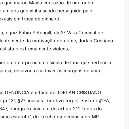
ícia que matou Mayla em razão de um roubo.
a amigos que vinha sendo perseguida pelo
xuais em troca de dinheiro.
 o juiz Fábio Petengill, da 2ª Vara Criminal de
entemente da motivação do crime, Jorlan Cristiano
lculista e extremamente violenta’.
rolou o corpo numa pisicina de lona que pertencia
 esposa, desovou o cadáver às margens de uma
ferece DENÚNCIA em face de JORLAN CRISTIANO
 121, §2º, incisos I (motivo torpe) e VI c/c §2-A,
 347, parágrafo único, e do artigo 211, todos do
smo estatuto”, diz trecho da denúncia do MP.