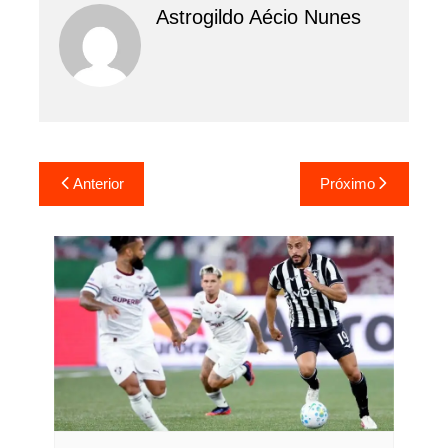
Astrogildo Aécio Nunes
Navegação
Anterior
Próximo
de
Post