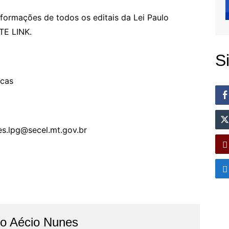
nformações de todos os editais da Lei Paulo
TE LINK.
S
icas
es.lpg@secel.mt.gov.br
do Aécio Nunes