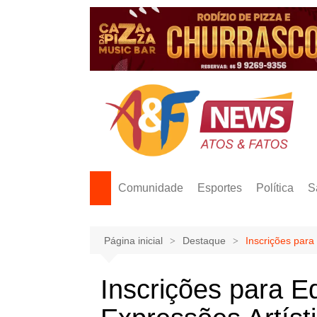
Ir
para
o
conteúdo
Comunidade
Esportes
Política
S
Página inicial
Destaque
Inscrições para
Inscrições para Ed