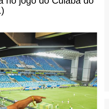
a no jogo do Cuiabá do
)