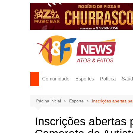
Ir
para
o
conteúdo
Comunidade
Esportes
Política
Saúd
Página inicial
Esporte
Inscrições abertas p
Inscrições abertas 