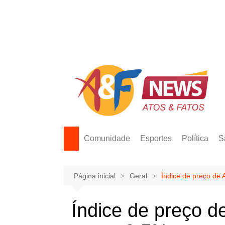
Ir
para
o
conteúdo
Comunidade
Esportes
Política
S
Página inicial
Geral
Índice de preço de
Índice de preço d