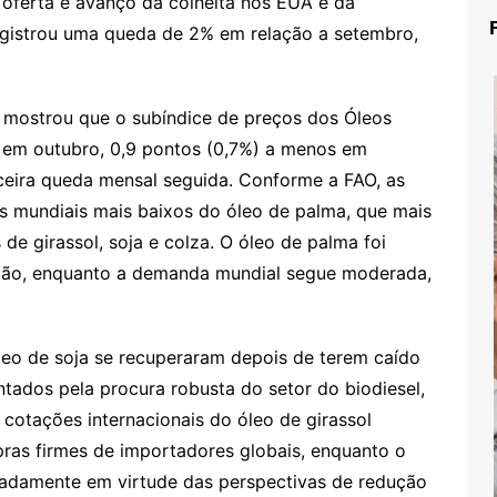
 oferta e avanço da colheita nos EUA e da
registrou uma queda de 2% em relação a setembro,
mostrou que o subíndice de preços dos Óleos
s em outubro, 0,9 pontos (0,7%) a menos em
ceira queda mensal seguida. Conforme a FAO, as
s mundiais mais baixos do óleo de palma, que mais
e girassol, soja e colza. O óleo de palma foi
dução, enquanto a demanda mundial segue moderada,
leo de soja se recuperaram depois de terem caído
tados pela procura robusta do setor do biodiesel,
 cotações internacionais do óleo de girassol
ras firmes de importadores globais, enquanto o
damente em virtude das perspectivas de redução