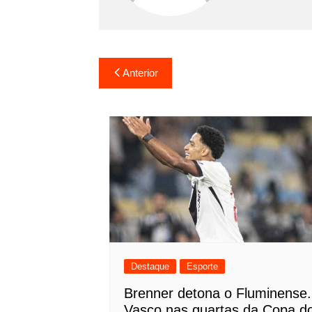
Navegação
Anterior
de
Post
Destaque
Esporte
Brenner detona o Fluminense.
Vasco nas quartas da Copa d