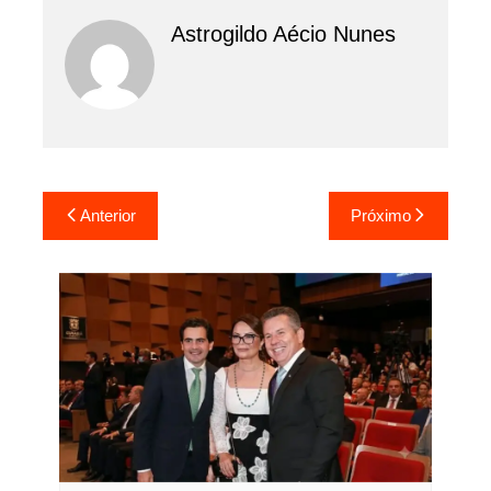
Astrogildo Aécio Nunes
Navegação
Anterior
Próximo
de
Post