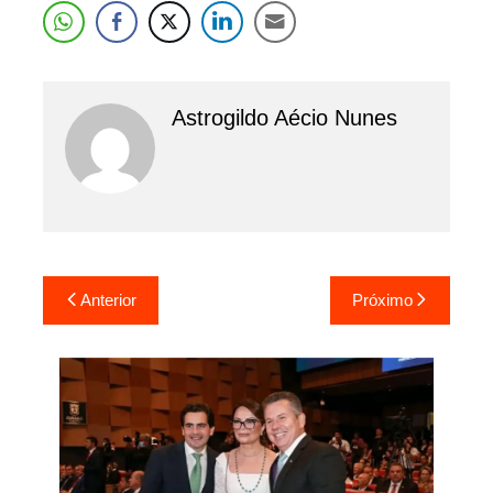
Astrogildo Aécio Nunes
Navegação
Anterior
Próximo
de
Post