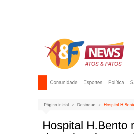
Ir
para
o
conteúdo
Comunidade
Esportes
Política
S
Página inicial
Destaque
Hospital H.Ben
Hospital H.Bento