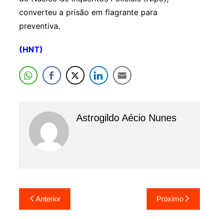
converteu a prisão em flagrante para
preventiva.
(HNT)
Astrogildo Aécio Nunes
Navegação
Anterior
Próximo
de