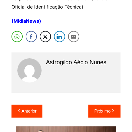
Oficial de Identificação Técnica).
(MidiaNews)
Astrogildo Aécio Nunes
Navegação
Anterior
Próximo
de
Post