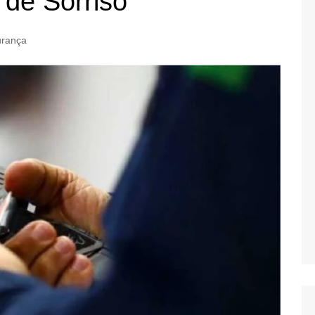
 de Sorriso
rança