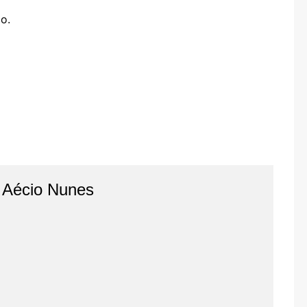
o.
o Aécio Nunes