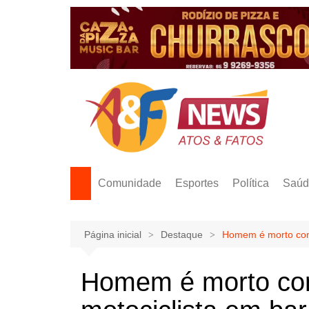
Ir
para
o
conteúdo
Comunidade
Esportes
Política
Saúd
Página inicial
Destaque
Homem é morto com t
Homem é morto com 