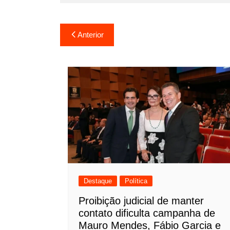
Navegação
Anterior
de
Post
Destaque
Política
Proibição judicial de manter
contato dificulta campanha de
Mauro Mendes, Fábio Garcia e