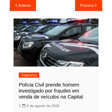
Navegação
Anterior
Próximo
de
Post
Segurança
Polícia Civil prende homem
investigado por fraudes em
venda de veículos na Capital
6 de agosto de 2026