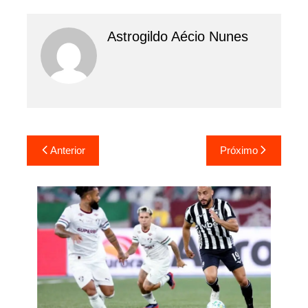
Astrogildo Aécio Nunes
Navegação
Anterior
Próximo
de
Post