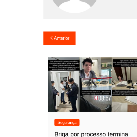
Navegação
Anterior
de
Post
Segurança
Briga por processo termina