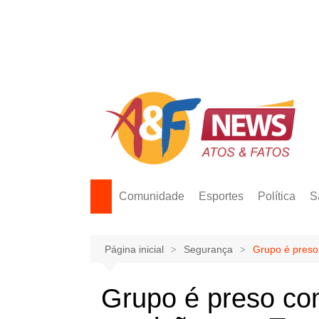
Ir
para
o
conteúdo
Comunidade
Esportes
Política
S
Página inicial
Segurança
Grupo é pres
Grupo é preso c