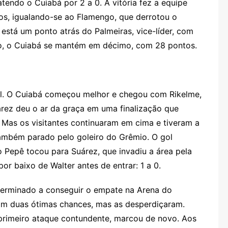
tendo o Cuiabá por 2 a 0. A vitória fez a equipe
os, igualando-se ao Flamengo, que derrotou o
 está um ponto atrás do Palmeiras, vice-líder, com
lado, o Cuiabá se mantém em décimo, com 28 pontos.
cil. O Cuiabá começou melhor e chegou com Rikelme,
rez deu o ar da graça em uma finalização que
 Mas os visitantes continuaram em cima e tiveram a
mbém parado pelo goleiro do Grêmio. O gol
epê tocou para Suárez, que invadiu a área pela
or baixo de Walter antes de entrar: 1 a 0.
erminado a conseguir o empate na Arena do
ram duas ótimas chances, mas as desperdiçaram.
primeiro ataque contundente, marcou de novo. Aos