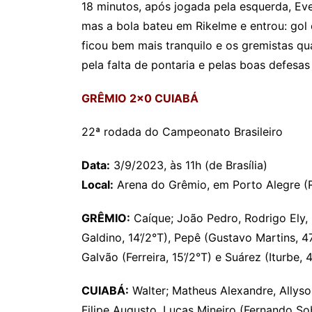
18 minutos, após jogada pela esquerda, Ev
mas a bola bateu em Rikelme e entrou: gol c
ficou bem mais tranquilo e os gremistas q
pela falta de pontaria e pelas boas defesas 
GRÊMIO 2×0 CUIABÁ
22ª rodada do Campeonato Brasileiro
Data:
3/9/2023, às 11h (de Brasília)
Local:
Arena do Grêmio, em Porto Alegre (
GRÊMIO:
Caíque; João Pedro, Rodrigo Ely, 
Galdino, 14’/2°T), Pepê (Gustavo Martins, 47
Galvão (Ferreira, 15’/2°T) e Suárez (Iturbe,
CUIABÁ:
Walter; Matheus Alexandre, Allyso
Filipe Augusto, Lucas Mineiro (Fernando Sobr