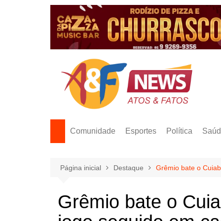
Ir
para
o
conteúdo
Comunidade
Esportes
Política
Saúd
Página inicial
Destaque
Grêmio bate o Cuiab
Grêmio bate o Cuia