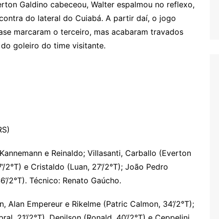
erton Galdino cabeceou, Walter espalmou no reflexo,
ontra do lateral do Cuiabá. A partir daí, o jogo
uase marcaram o terceiro, mas acabaram travados
do goleiro do time visitante.
RS)
Kannemann e Reinaldo; Villasanti, Carballo (Everton
’/2°T) e Cristaldo (Luan, 27’/2°T); João Pedro
 46’/2°T). Técnico: Renato Gaúcho.
n, Alan Empereur e Rikelme (Patric Calmon, 34’/2°T);
al, 21’/2°T), Denilson (Ronald, 40’/2°T) e Ceppelini