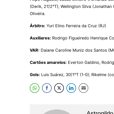
(Derik, 21’/2°T); Wellington Silva (Jonathan
Oliveira.
Árbitro:
Yuri Elino Ferreira da Cruz (RJ)
Auxiliares:
Rodrigo Figueiredo Henrique Cor
VAR:
Daiane Caroline Muniz dos Santos (M
Cartões amarelos:
Everton Galdino, Rodrig
Gols:
Luis Suárez, 30’/1°T (1-0); Rikelme (co
Astrogild