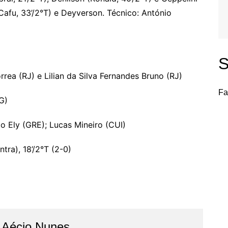
 Cafu, 33’/2°T) e Deyverson. Técnico: António
S
rea (RJ) e Lilian da Silva Fernandes Bruno (RJ)
Fa
G)
o Ely (GRE); Lucas Mineiro (CUI)
ntra), 18’/2°T (2-0)
o Aécio Nunes