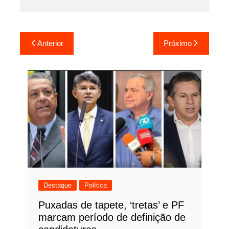
Navegação
Anterior
Próximo
de
Post
Destaque
Política
Puxadas de tapete, ‘tretas’ e PF
marcam período de definição de