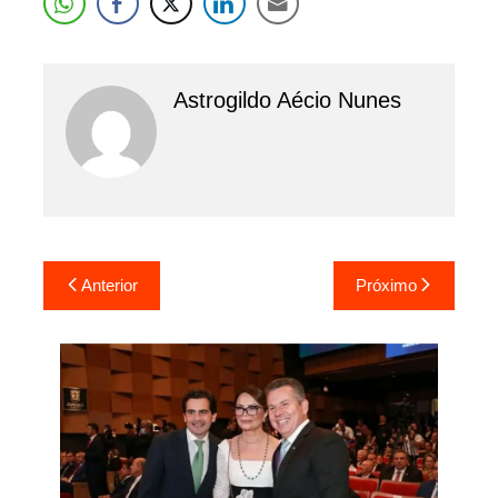
Astrogildo Aécio Nunes
Navegação
Anterior
Próximo
de
Post