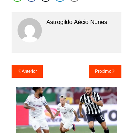
Astrogildo Aécio Nunes
Navegação
Anterior
Próximo
de
Post