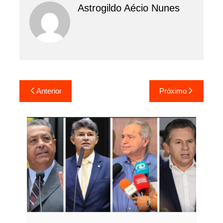
Astrogildo Aécio Nunes
Navegação
Anterior
Próximo
de
Post