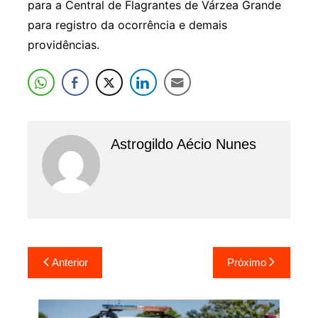
para a Central de Flagrantes de Várzea Grande
para registro da ocorrência e demais
providências.
Astrogildo Aécio Nunes
Navegação
Anterior
Próximo
de
Post