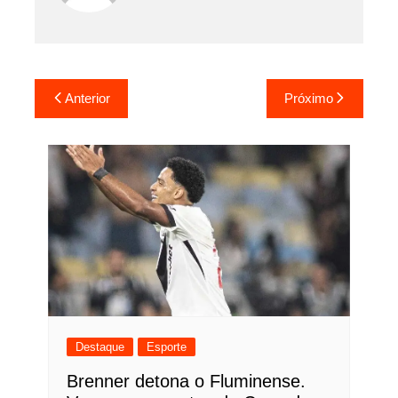
Navegação
Anterior
Próximo
de
Post
Destaque
Esporte
Brenner detona o Fluminense.