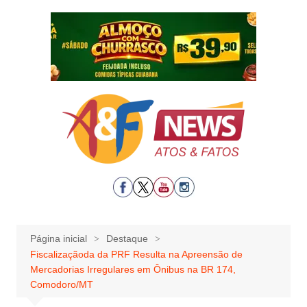
Ir
para
o
conteúdo
Página inicial
Destaque
Fiscalizaçãoda da PRF Resulta na Apreensão de
Mercadorias Irregulares em Ônibus na BR 174,
Comodoro/MT