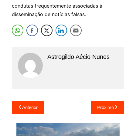
condutas frequentemente associadas à
disseminação de notícias falsas.
Astrogildo Aécio Nunes
Navegação
Anterior
Próximo
de
Post