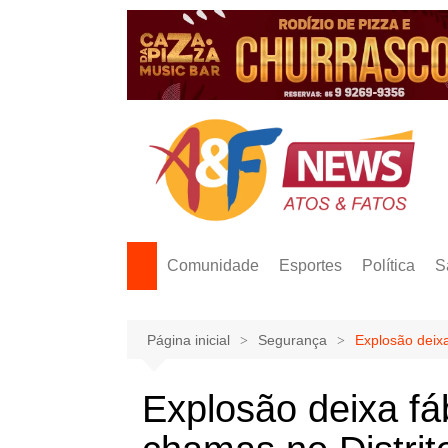
Ir
para
o
conteúdo
Comunidade
Esportes
Política
S
Página inicial
Segurança
Explosão deixa
Explosão deixa fá