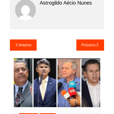
Astrogildo Aécio Nunes
Navegação
Anterior
Próximo
de
Post