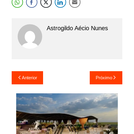
Astrogildo Aécio Nunes
Navegação
Anterior
Próximo
de
Post