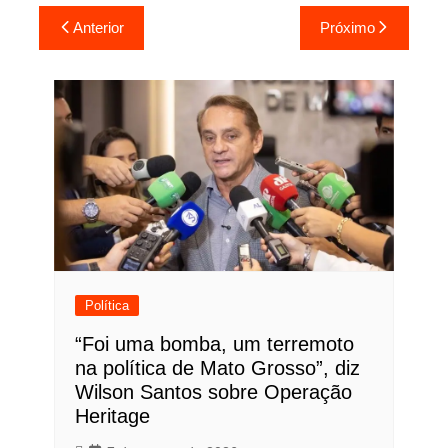
Navegação
Anterior
Próximo
de
Post
Política
“Foi uma bomba, um terremoto
na política de Mato Grosso”, diz
Wilson Santos sobre Operação
Heritage