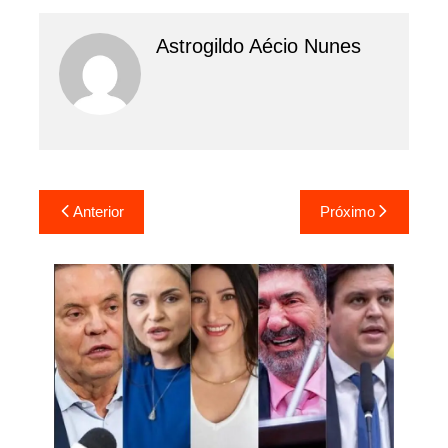
Astrogildo Aécio Nunes
Navegação
Anterior
Próximo
de
Post