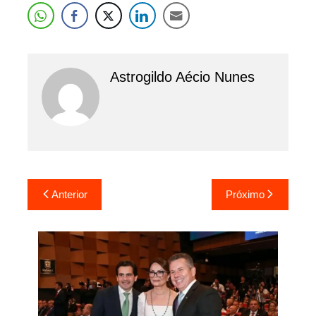
Astrogildo Aécio Nunes
Navegação
Anterior
Próximo
de
Post