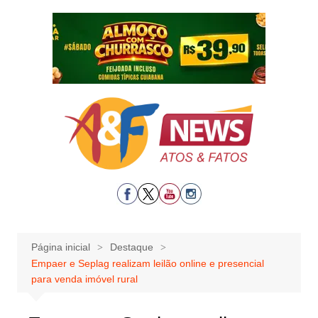
Ir
para
o
conteúdo
Página inicial
Destaque
Empaer e Seplag realizam leilão online e presencial
para venda imóvel rural