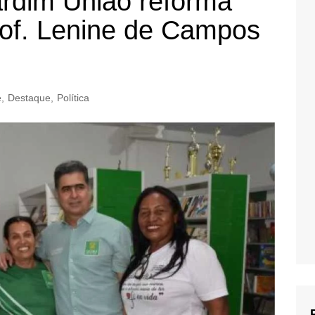
rdim União reforma
of. Lenine de Campos
e
,
Destaque
,
Política