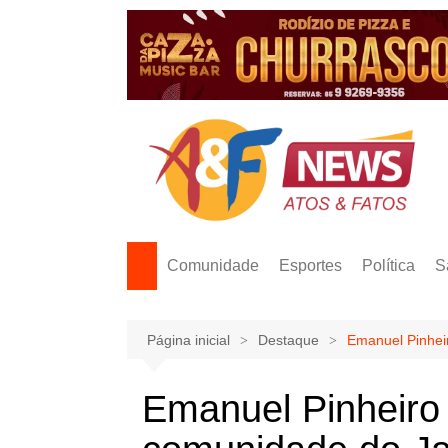
Ir
para
o
conteúdo
Comunidade
Esportes
Política
S
Página inicial
Destaque
Emanuel Pinhei
Emanuel Pinheiro 