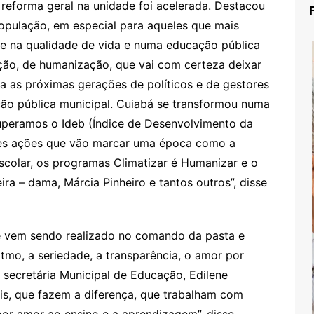
 reforma geral na unidade foi acelerada. Destacou
opulação, em especial para aqueles que mais
te na qualidade de vida e numa educação pública
ção, de humanização, que vai com certeza deixar
a as próximas gerações de políticos e de gestores
ão pública municipal. Cuiabá se transformou numa
 superamos o Ideb (Índice de Desenvolvimento da
des ações que vão marcar uma época como a
escolar, os programas Climatizar é Humanizar e o
ra – dama, Márcia Pinheiro e tantos outros”, disse
ue vem sendo realizado no comando da pasta e
ritmo, a seriedade, a transparência, o amor por
secretária Municipal de Educação, Edilene
is, que fazem a diferença, que trabalham com
or amor ao ensino e a aprendizagem”, disse