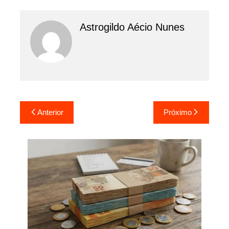
Astrogildo Aécio Nunes
Navegação
Anterior
Próximo
de
Post