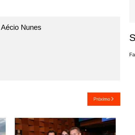
o Aécio Nunes
S
Fa
Próximo