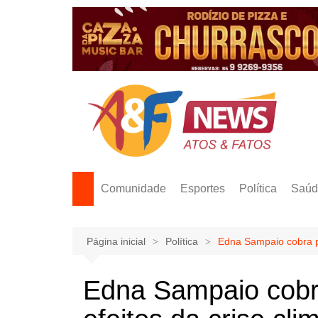
Ir
para
o
conteúdo
Comunidade
Esportes
Política
Saúd
Página inicial
Política
Edna Sampaio cobra pol
Edna Sampaio cobra