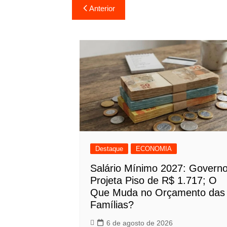
Navegação
Anterior
de
Post
Destaque
ECONOMIA
Salário Mínimo 2027: Govern
Projeta Piso de R$ 1.717; O
Que Muda no Orçamento das
Famílias?
6 de agosto de 2026