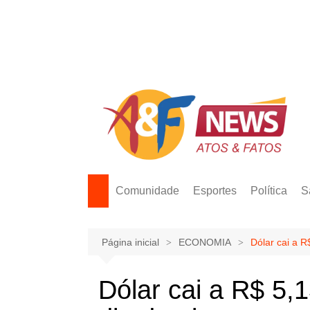
Ir
para
o
conteúdo
Comunidade
Esportes
Política
S
Página inicial
ECONOMIA
Dólar cai a R
Dólar cai a R$ 5,