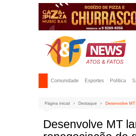
Ir
para
o
conteúdo
Comunidade
Esportes
Política
S
Página inicial
Destaque
Desenvolve MT 
Desenvolve MT l