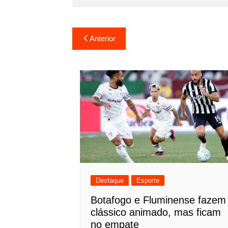
Navegação
Anterior
de
Post
Destaque
Esporte
Botafogo e Fluminense fazem
clássico animado, mas ficam
no empate