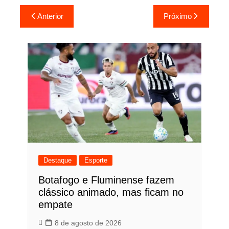
Navegação
Anterior
Próximo
de
Post
Destaque
Esporte
Botafogo e Fluminense fazem
clássico animado, mas ficam no
empate
8 de agosto de 2026