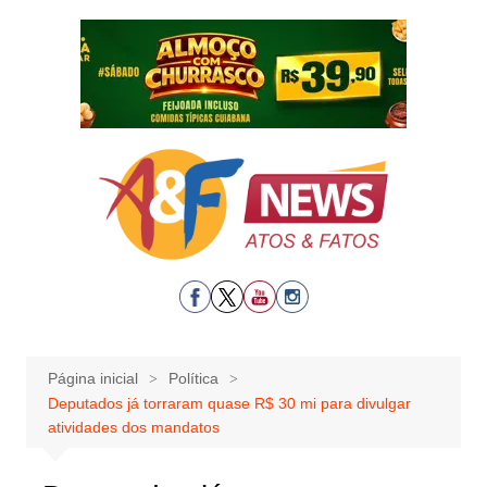
Ir
para
o
conteúdo
Página inicial
Política
Deputados já torraram quase R$ 30 mi para divulgar
atividades dos mandatos