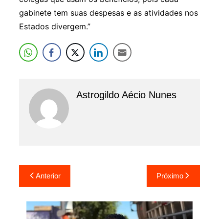
gabinete tem suas despesas e as atividades nos
Estados divergem.”
Astrogildo Aécio Nunes
Navegação
Anterior
Próximo
de
Post