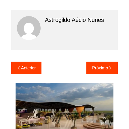
Astrogildo Aécio Nunes
Navegação
Anterior
Próximo
de
Post