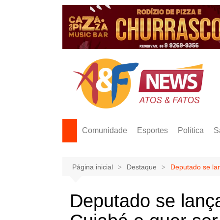
Ir
para
o
conteúdo
Comunidade
Esportes
Política
S
Página inicial
Destaque
Deputado se lan
Deputado se lança