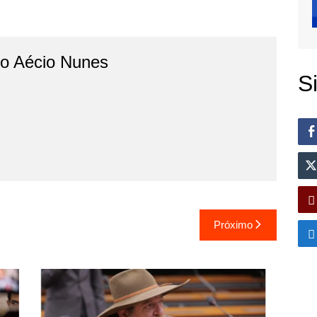
do Aécio Nunes
S
Próximo