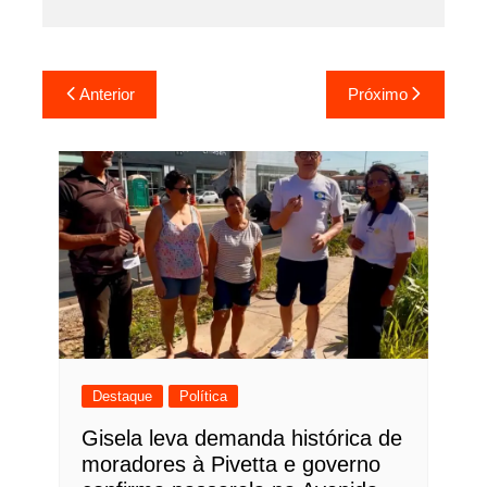
Navegação
Anterior
Próximo
de
Post
Destaque
Política
Gisela leva demanda histórica de
moradores à Pivetta e governo