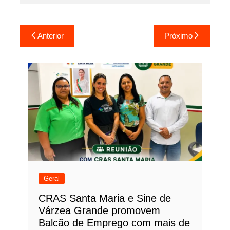
Navegação
Anterior
Próximo
de
Post
Geral
CRAS Santa Maria e Sine de
Várzea Grande promovem
Balcão de Emprego com mais de